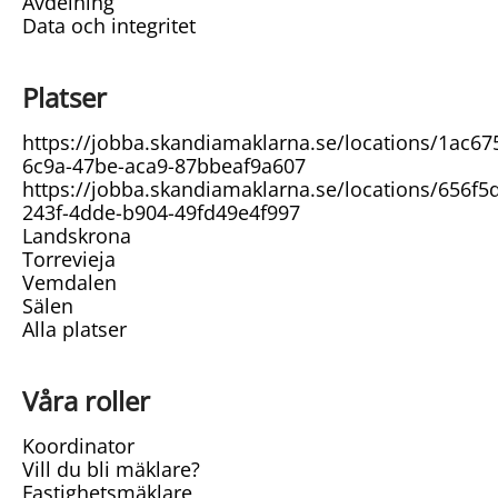
Avdelning
Data och integritet
Platser
https://jobba.skandiamaklarna.se/locations/1ac67
6c9a-47be-aca9-87bbeaf9a607
https://jobba.skandiamaklarna.se/locations/656f5
243f-4dde-b904-49fd49e4f997
Landskrona
Torrevieja
Vemdalen
Sälen
Alla platser
Våra roller
Koordinator
Vill du bli mäklare?
Fastighetsmäklare