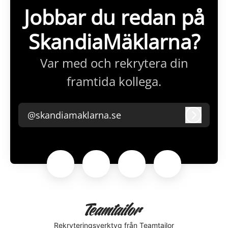
Jobbar du redan på
SkandiaMäklarna?
Var med och rekrytera din
framtida kollega.
@skandiamaklarna.se
Logga i
Rekryteringsverktyg
från Teamtailor