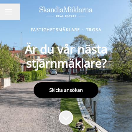
Dela sidan
KARRIÄRMENY
FASTIGHETSMÄKLARE
·
TROSA
Är du vår nästa
stjärnmäklare?
Skicka ansökan