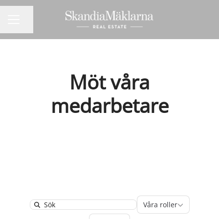
Dela sidan
KARRIÄRMENY
Möt våra
medarbetare
Våra roller
Våra roller
Search