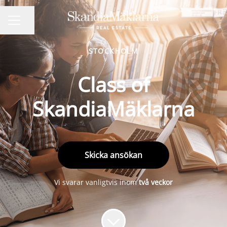
Dela sidan
KARRIÄRMENY
STOCKHOLM
Class of
SkandiaMäklarna
Skicka ansökan
Vi svarar vanligtvis inom
två veckor