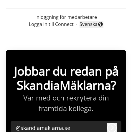
Inloggning för medarbetare
Logga in till Connect
·
Svenska
Byt språk
Jobbar du redan på
SkandiaMäklarna?
Var med och rekrytera din
framtida kollega.
@skandiamaklarna.se
Logga i