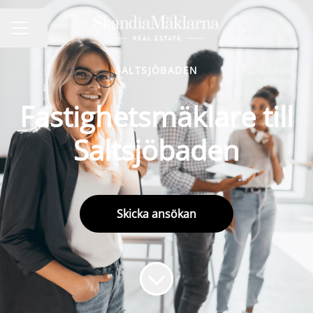
Dela sidan
KARRIÄRMENY
SALTSJÖBADEN
Fastighetsmäklare till
Saltsjöbaden
Skicka ansökan