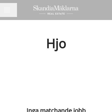
Dela sidan
KARRIÄRMENY
Hjo
Inga matchande jobb