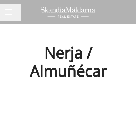
Dela sidan
KARRIÄRMENY
Nerja /
Almuñécar