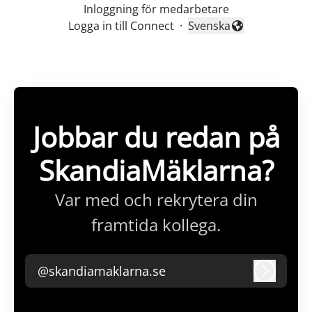
Inloggning för medarbetare
Logga in till Connect
·
Svenska
Byt språk
Jobbar du redan på
SkandiaMäklarna?
Var med och rekrytera din
framtida kollega.
@skandiamaklarna.se
Logga i