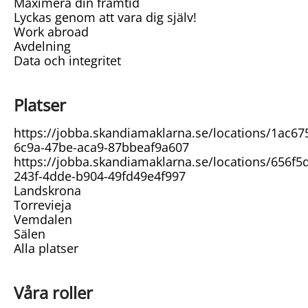
Maximera din framtid
Lyckas genom att vara dig själv!
Work abroad
Avdelning
Data och integritet
Platser
https://jobba.skandiamaklarna.se/locations/1ac67
6c9a-47be-aca9-87bbeaf9a607
https://jobba.skandiamaklarna.se/locations/656f5
243f-4dde-b904-49fd49e4f997
Landskrona
Torrevieja
Vemdalen
Sälen
Alla platser
Våra roller