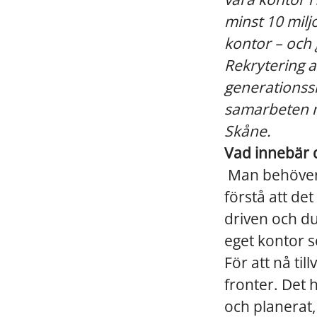
minst 10 milj
kontor – och 
Rekrytering a
generationssk
samarbeten m
Skåne.
Vad innebär d
Man behöver i
förstå att de
driven och duk
eget kontor 
För att nå ti
fronter. Det 
och planerat, 