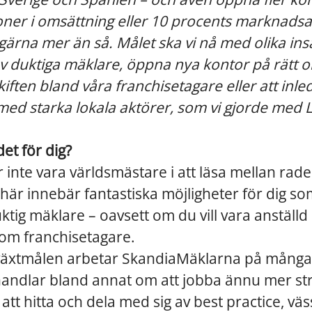
oner i omsättning eller 10 procents marknadsa
gärna mer än så. Målet ska vi nå med olika ins
v duktiga mäklare, öppna nya kontor på rätt or
iften bland våra franchisetagare eller att inle
ed starka lokala aktörer, som vi gjorde med 
et för dig?
nte vara världsmästare i att läsa mellan rader
t här innebär fantastiska möjligheter för dig so
tig mäklare – oavsett om du vill vara anställd e
som franchisetagare.
llväxtmålen arbetar SkandiaMäklarna på många
handlar bland annat om att jobba ännu mer st
att hitta och dela med sig av best practice, väs