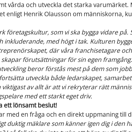
amt vårda och utveckla det starka varumärket.
det enligt Henrik Olausson om människorna, k
ark företagskultur, som vi ska bygga vidare på
ch inkluderande, med högt i tak. Kulturen byg
treprenörskapet, där våra franchisetagare oc
skapar förutsättningar för sin egen framgång
utveckling beror förstås mest på dem som jobb
 fortsätta utveckla både ledarskapet, samarbet
viktigast av allt är att vi rekryterar rätt männi
gspelare med ett starkt eget driv.
a ett lönsamt beslut!
ar med en fråga och en direkt uppmaning till d
tigt duktig mäklare som känner igen dig i den h