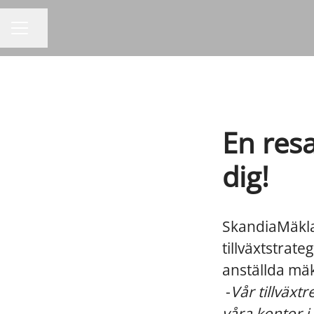
Dela sidan
KARRIÄRMENY
En res
dig!
SkandiaMäklar
tillväxtstrat
anställda mäk
-
Vår tillväxt
våra kontor i