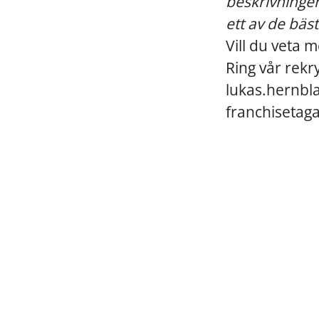
beskrivningen?
ett av de bäs
Vill du veta 
Ring vår rekry
lukas.hernbl
franchisetaga
Maximera din framtid