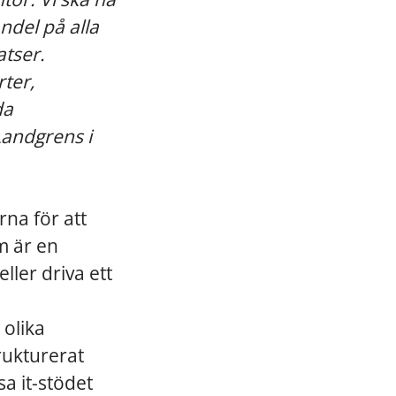
ndel på alla
atser.
ter,
da
Landgrens i
na för att
m är en
ller driva ett
 olika
rukturerat
sa it-stödet