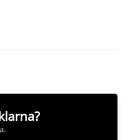
klarna?
a.