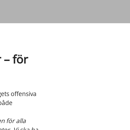
 – för
ets offensiva
 både
n för alla
tor. Vi ska ha