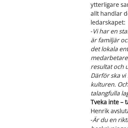
ytterligare s
allt handlar 
ledarskapet:
-
Vi har en st
är familjär o
det lokala en
medarbetare 
resultat och 
Därför ska vi
kulturen. Och 
talangfulla la
Tveka inte – t
Henrik avslut
-
Är du en rik