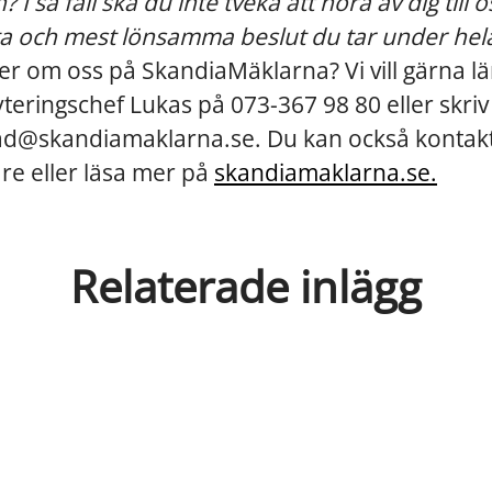
 I så fall ska du inte tveka att höra av dig till o
ta och mest lönsamma beslut du tar under hela
mer om oss på SkandiaMäklarna? Vi vill gärna lä
teringschef Lukas på 073-367 98 80 eller skriv t
ad@skandiamaklarna.se. Du kan också kontakt
re eller läsa mer på
skandiamaklarna.se.
Relaterade inlägg