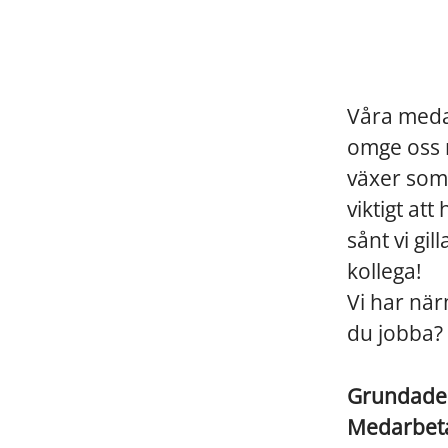
Våra medar
omge oss m
växer som 
viktigt at
sånt vi gi
kollega!
Vi har när
du jobba?
Grundad
Medarbet