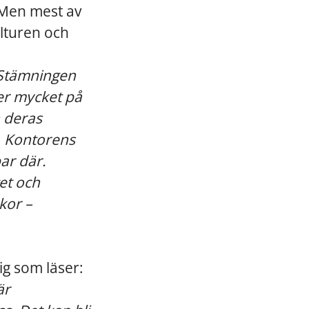
 Men mest av
ulturen och
. Stämningen
ger mycket på
h deras
. Kontorens
ar där.
et och
skor –
ig som läser:
är