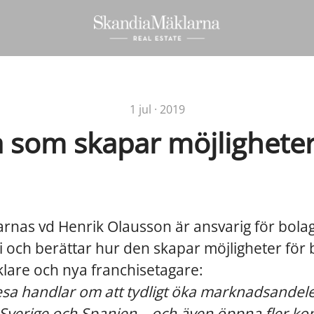
1 jul · 2019
a som skapar möjligheter
nas vd Henrik Olausson är ansvarig för bolag
egi och berättar hur den skapar möjligheter för
lare och nya franchisetagare:
resa handlar om att tydligt öka marknadsandele
 Sverige och Spanien – och även öppna fler kon