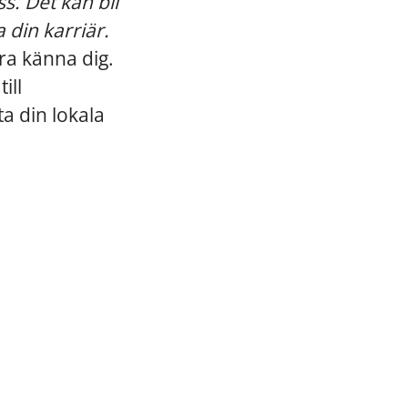
ss. Det kan bli
 din karriär.
ra känna dig.
ill
a din lokala