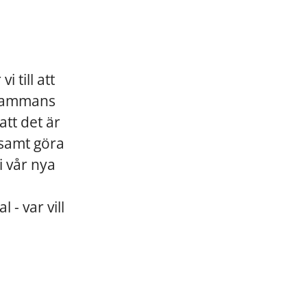
 till att
llsammans
tt det är
ensamt göra
i vår nya
- var vill