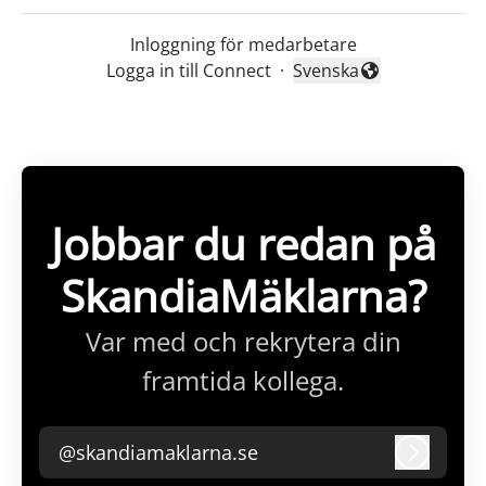
Inloggning för medarbetare
Logga in till Connect
·
Svenska
Byt språk
Jobbar du redan på
SkandiaMäklarna?
Var med och rekrytera din
framtida kollega.
@skandiamaklarna.se
Logga i