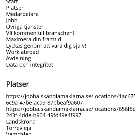
Start
Platser
Medarbetare
Jobb
Övriga tjänster
Välkommen till branschen!
Maximera din framtid
Lyckas genom att vara dig själv!
Work abroad
Avdelning
Data och integritet
Platser
https://jobba.skandiamaklarna.se/locations/1ac67
6c9a-47be-aca9-87bbeaf9a607
https://jobba.skandiamaklarna.se/locations/656f5
243f-4dde-b904-49fd49e4f997
Landskrona
Torrevieja
Vemdalen